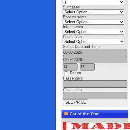
Suitcases
Booster seats
Infant seats
Child seats
Select Date and Time
Return
Passengers
Child seats
Car of the Year