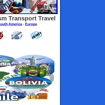
sm Transport Travel
outh America
-
Europe