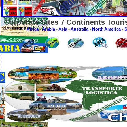
Corporate Sites 7 Continents Touri
Africa
-
Arabia
-
Asia
-
Australia
-
North America
-
S