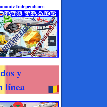
Economic Independence
dos y
 línea