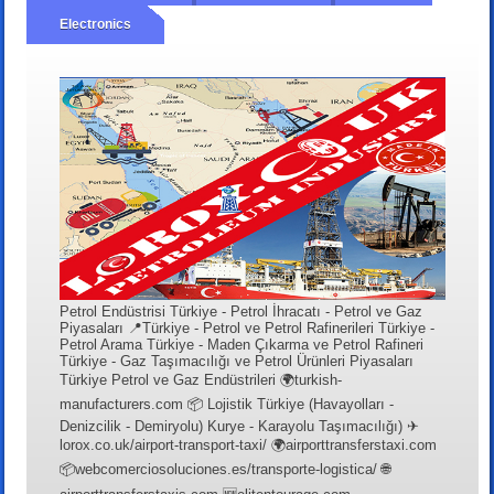
Electronics
Petrol Endüstrisi Türkiye - Petrol İhracatı - Petrol ve Gaz
Piyasaları 📍Türkiye - Petrol ve Petrol Rafinerileri Türkiye -
Petrol Arama Türkiye - Maden Çıkarma ve Petrol Rafineri
Türkiye - Gaz Taşımacılığı ve Petrol Ürünleri Piyasaları
Türkiye Petrol ve Gaz Endüstrileri 🌍turkish-
manufacturers.com 📦 Lojistik Türkiye (Havayolları -
Denizcilik - Demiryolu) Kurye - Karayolu Taşımacılığı) ✈
lorox.co.uk/airport-transport-taxi/ 🌍airporttransferstaxi.com
📦webcomerciosoluciones.es/transporte-logistica/ 🌐