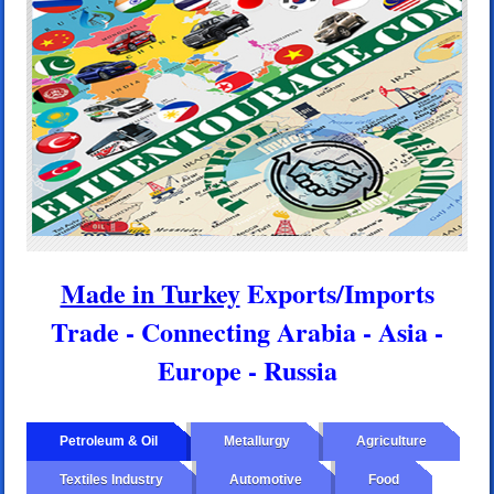
Made in Turkey
Exports/Imports
Trade - Connecting Arabia - Asia -
Europe - Russia
Petroleum & Oil
Metallurgy
Agriculture
Textiles Industry
Automotive
Food