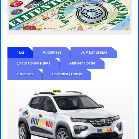
Taxi
Autobuses
SUV Limusinas
Excursiones Rutas
Alquiler Coche
Cruceros
Logistica | Cargo