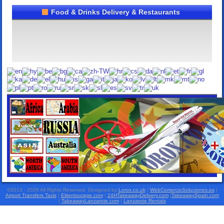
Food & Drinks Delivery & Restaurants
©2013 - 2026 All Rights Reserved. Designed by:
Lorox.co.uk
|
WebComercioSoluciones.es
|
Airport Transfers Taxis
|
Elitentourage.com
|
24HTakeawayDelivery.com
|
TakeawaySpain.com
|
TakeawayLanzarote.com
|
Lanzarote Rentals