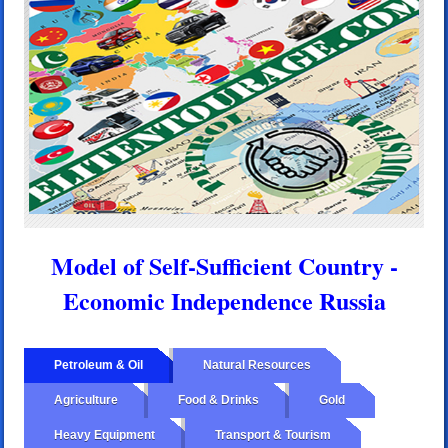
Model of Self-Sufficient Country -
Economic Independence Russia
Petroleum & Oil
Natural Resources
Agriculture
Food & Drinks
Gold
Heavy Equipment
Transport & Tourism