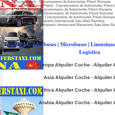
Toyota Pitesti - Concesionarios de Automóviles Pitesti Rumania
Euro Tehno Group Pitesti - Concesionarios de Automóviles Pitesti
SKODA Pitesti - Concesionarios de Automóviles Pitesti Rumania
BRIT Motor AG - Concesionarios de Automóviles Pitesti Rumania
Tiriac Auto Pitesti - Concesionarios de Automóviles Pitesti Rumani
Alquiler Coche Aeropuerto Internacional Satu Mare Rumania
Alquiler Coche Aeropuerto Internacional Maramures Baia Mare R
Transporte Autobuses | Microbuses | Limusinas 
Logistica
Europa Alquiler Coche - Alquiler
Asia Alquiler Coche - Alquiler
Africa Alquiler Coche - Alquiler 
Arabia Alquiler Coche - Alquiler