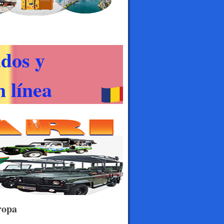
dos y
 línea
ropa