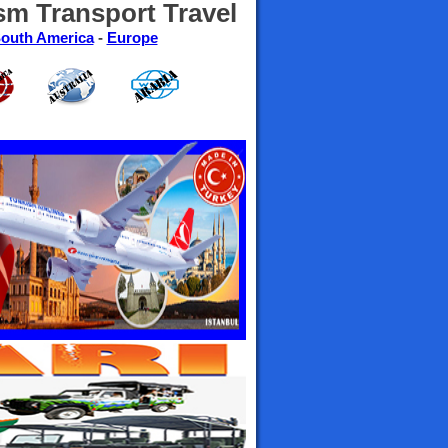
sm Transport Travel
outh America
-
Europe