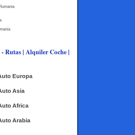
 Rumania
a
umania
- Rutas | Alquiler Coche |
 Auto Europa
 Auto Asia
Auto Africa
 Auto Arabia