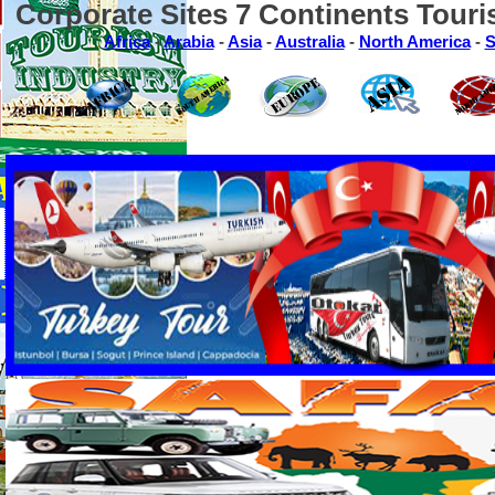
Corporate Sites 7 Continents Touri
Africa
-
Arabia
-
Asia
-
Australia
-
North America
-
S