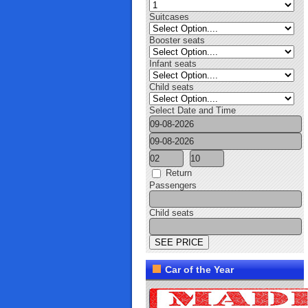
Suitcases
Booster seats
Infant seats
Child seats
Select Date and Time
Return
Passengers
Child seats
Car of the Year