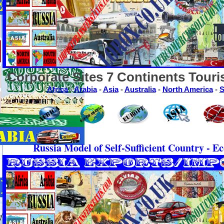
Corporate Sites 7 Continents Touri
Africa
-
Arabia
-
Asia
-
Australia
-
North America
-
S
Russia Model of Self-Sufficient Country - 