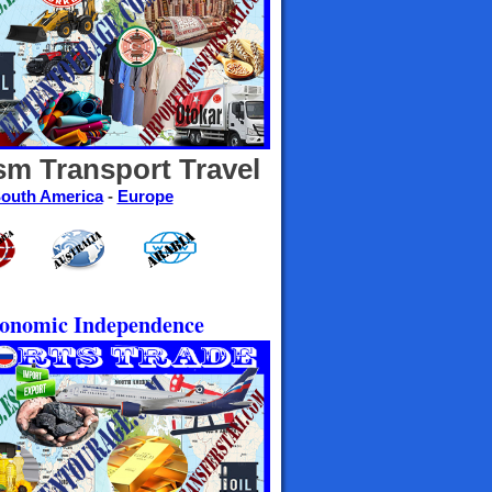
sm Transport Travel
outh America
-
Europe
Economic Independence