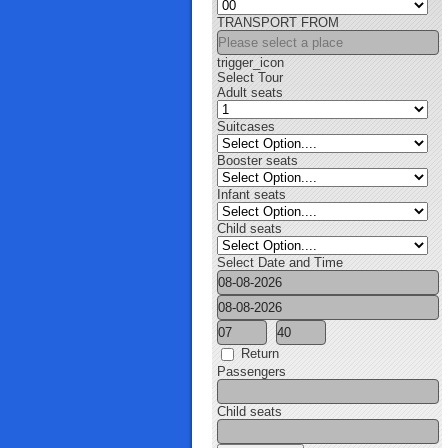
TRANSPORT FROM
trigger_icon
Select Tour
Adult seats
Suitcases
Booster seats
Infant seats
Child seats
Select Date and Time
Return
Passengers
Child seats