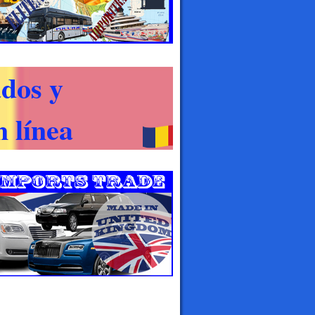
dos y
 línea