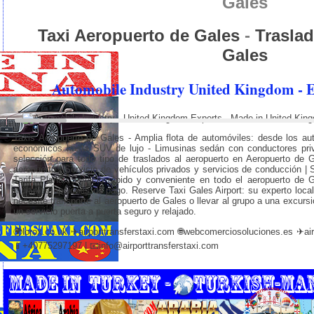
Gales
Taxi Aeropuerto de Gales
-
Trasla
Gales
Automobile Industry United Kingdom - 
Taxis Aeropuerto de Gales -
Amplia flota de automóviles: desde los a
económicos hasta SUV de lujo
- Limusinas sedán con conductores pri
selección para todo tipo de traslados al aeropuerto en Aeropuerto de G
aeropuerto | Servicio de vehículos privados y servicios de conducción | 
Tarifa Plana. Servicio rápido y conveniente en todo el aeropuerto de G
múltiples opciones de pago. Reserve Taxi Gales Airport: su experto local
necesite transporte al aeropuerto de Gales o llevar al grupo a una excursi
un servicio puerta a puerta seguro y relajado.
🌍
lorox.co.uk
✈
airporttransferstaxi.com
🌐
webcomerciosoluciones.es
✈
ai
📱+40775297197 | 📧
info@airporttransferstaxi.com