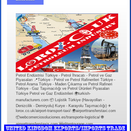
Petrol Endüstrisi Türkiye - Petrol İhracatı - Petrol ve Gaz
Piyasaları 📍Türkiye - Petrol ve Petrol Rafinerileri Türkiye -
Petrol Arama Türkiye - Maden Çıkarma ve Petrol Rafineri
Türkiye - Gaz Taşımacılığı ve Petrol Ürünleri Piyasaları
Türkiye Petrol ve Gaz Endüstrileri 🌍turkish-
manufacturers.com 📦 Lojistik Türkiye (Havayolları -
Denizcilik - Demiryolu) Kurye - Karayolu Taşımacılığı) ✈
lorox.co.uk/airport-transport-taxi/ 🌍airporttransferstaxi.com
📦webcomerciosoluciones.es/transporte-logistica/ 🌐
airporttransferstaxis.com 🆕elitentourage.com