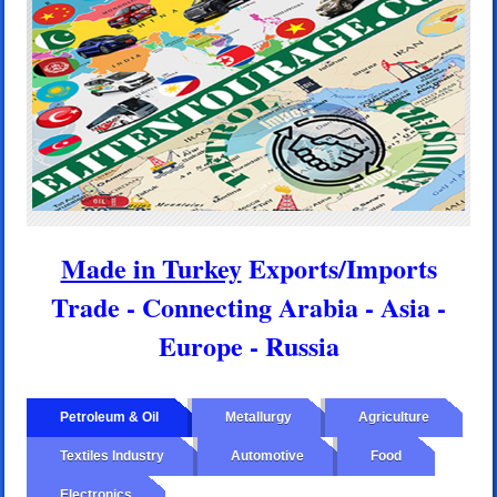
Made in Turkey
Exports/Imports
Trade - Connecting Arabia - Asia -
Europe - Russia
Petroleum & Oil
Metallurgy
Agriculture
Textiles Industry
Automotive
Food
Electronics