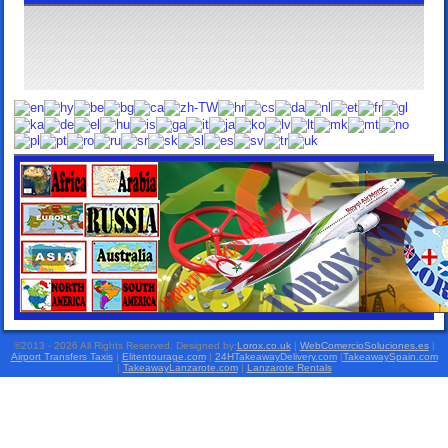
©2013 - 2026 All Rights Reserved. Designed by:
Lorox.co.uk
|
WebComercioSoluciones.es
|
Airport Transfers Taxis
|
Elitentourage.com
|
24HTakeawayDelivery.com
|
TakeawaySpain.com
|
TakeawayLanzarote.com
|
Lanzarote Rentals