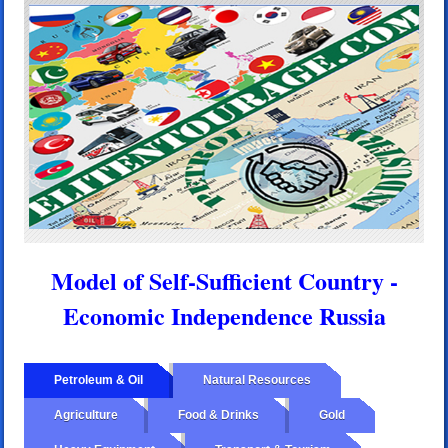
Model of Self-Sufficient Country -
Economic Independence Russia
Petroleum & Oil
Natural Resources
Agriculture
Food & Drinks
Gold