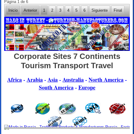
Página 1 de 6
Inicio
Anterior
1
2
3
4
5
6
Siguiente
Final
Corporate Sites 7 Continents
Tourism Transport Travel
Africa
-
Arabia
-
Asia
-
Australia
-
North America
-
South America
-
Europe