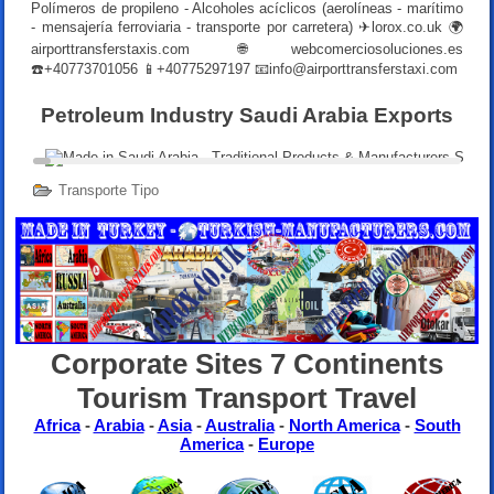
Polímeros de propileno - Alcoholes acíclicos (aerolíneas - marítimo
- mensajería ferroviaria - transporte por carretera) ✈lorox.co.uk 🌍
airporttransferstaxis.com 🌐webcomerciosoluciones.es
☎️+40773701056 📱+40775297197 📧
info@airporttransferstaxi.com
Petroleum Industry Saudi Arabia Exports
Transporte Tipo
Corporate Sites 7 Continents
Tourism Transport Travel
Africa
-
Arabia
-
Asia
-
Australia
-
North America
-
South
America
-
Europe