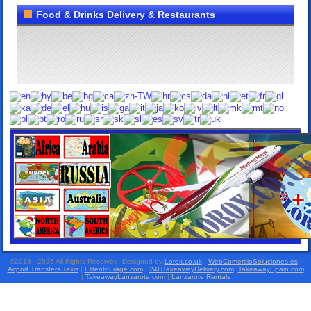
Food & Drinks Delivery & Restaurants
©2013 - 2026 All Rights Reserved. Designed by:
Lorox.co.uk
|
WebComercioSoluciones.es
|
Airport Transfers Taxis
|
Elitentourage.com
|
24HTakeawayDelivery.com
|
TakeawaySpain.com
|
TakeawayLanzarote.com
|
Lanzarote Rentals