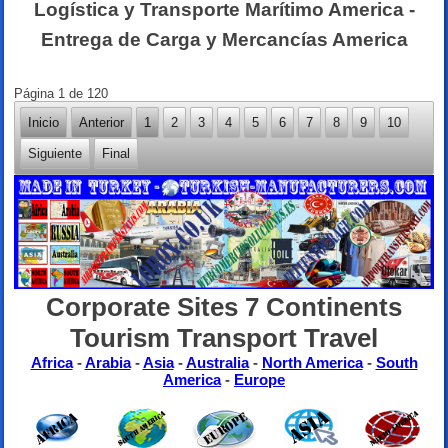
Logística y Transporte Marítimo America -
Entrega de Carga y Mercancías America
Página 1 de 120
Inicio
Anterior
1
2
3
4
5
6
7
8
9
10
Siguiente
Final
Corporate Sites 7 Continents
Tourism Transport Travel
Africa
-
Arabia
-
Asia
-
Australia
-
North America
-
South
America
-
Europe