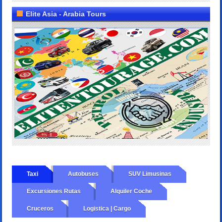
Elite Asia - Arabia Tours
Taxi
Autobuses
SUV Limusinas
Excursiones Rutas
Alquiler Coche
Cruceros
Logistica | Cargo