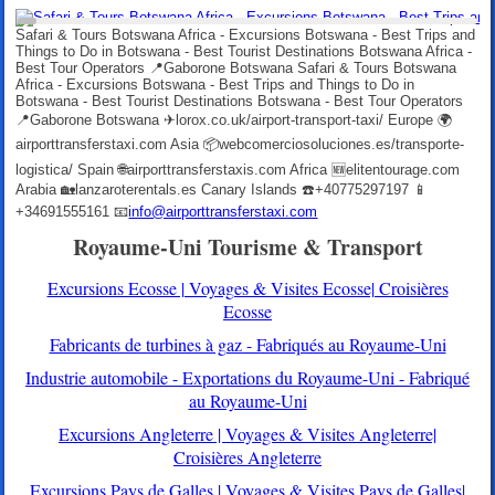
Safari & Tours Botswana Africa - Excursions Botswana - Best Trips and
Things to Do in Botswana - Best Tourist Destinations Botswana Africa -
Best Tour Operators 📍Gaborone Botswana Safari & Tours Botswana
Africa - Excursions Botswana - Best Trips and Things to Do in
Botswana - Best Tourist Destinations Botswana - Best Tour Operators
📍Gaborone Botswana ✈lorox.co.uk/airport-transport-taxi/ Europe 🌍
airporttransferstaxi.com Asia 📦webcomerciosoluciones.es/transporte-
logistica/ Spain 🌐airporttransferstaxis.com Africa 🆕elitentourage.com
Arabia 🏡lanzaroterentals.es Canary Islands ☎️+40775297197 📱
+34691555161 📧
info@airporttransferstaxi.com
Royaume-Uni Tourisme & Transport
Excursions Ecosse | Voyages & Visites Ecosse| Croisières
Ecosse
Fabricants de turbines à gaz - Fabriqués au Royaume-Uni
Industrie automobile - Exportations du Royaume-Uni - Fabriqué
au Royaume-Uni
Excursions Angleterre | Voyages & Visites Angleterre|
Croisières Angleterre
Excursions Pays de Galles | Voyages & Visites Pays de Galles|