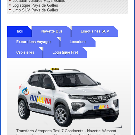
Location Voitures Pays Galles
Logistique Pays de Galles
Limo SUV Pays de Galles
Taxi
Navette Bus
Limousines SUV
Excursions Voyages
Locations
Croisieres
Logistique Fret
Transferts Aéroports Taxi 7 Continents - Navette Aéroport