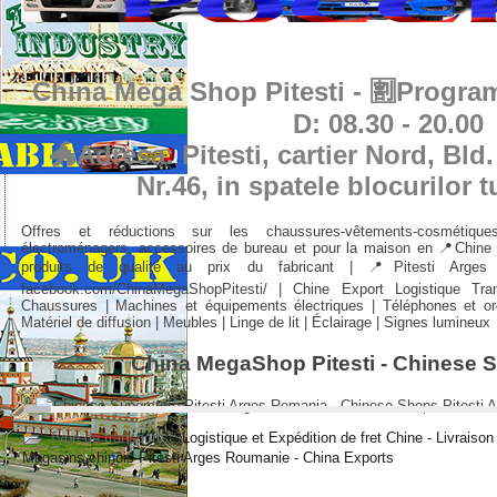
China Mega Shop Pitesti - 🈹Program:
D: 08.30 - 20.00
🐲Adresa: Pitesti, cartier Nord, Bld
Nr.46, in spatele blocurilor t
Offres et réductions sur les chaussures-vêtements-cosmétiques-
électroménagers, accessoires de bureau et pour la maison en 📍Chine 
produits de qualité au prix du fabricant | 📍Pitesti Ar
facebook.com/ChinaMegaShopPitesti/ | Chine Export Logistique Tr
Chaussures | Machines et équipements électriques | Téléphones et ordi
Matériel de diffusion | Meubles | Linge de lit | Éclairage | Signes lumineux
China MegaShop Pitesti - Chinese
Type de transports :
Logistique et Expédition de fret Chine - Livraiso
Magasins chinois Pitesti Arges Roumanie - China Exports