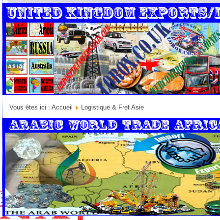
🆕elitentourage.com
Vous êtes ici :
Accueil
Logistique & Fret Asie