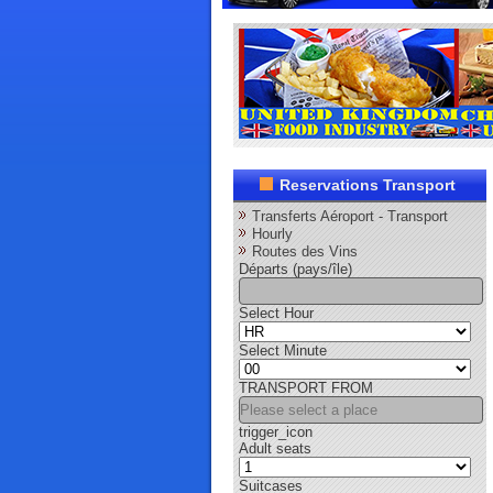
Reservations Transport
Transferts Aéroport - Transport
Hourly
Routes des Vins
Départs (pays/île)
Select Hour
Select Minute
TRANSPORT FROM
trigger_icon
Adult seats
Suitcases