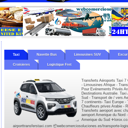
Taxi
Navette Bus
Limousines SUV
Excur
Croisieres
Logistique Fret
Transferts Aéroports Taxi 7
- Limousines Afrique - Tran
Pour Evénements Privés Ara
Destinations Australie. Tax
Sud - Transport de / vers Ae
7 continents- Taxi Europe - 
Chauffeurs prives Arabie - R
Transferts aeroport avec cha
aeroport Amerique du Nord -
Amerique du Sud ✈lorox.co.uk
airporttransferstaxi.com 📦webcomerciosoluciones.es/transporte-logist