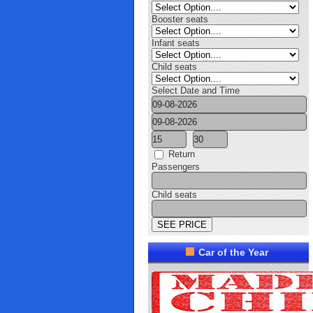
Booster seats
Infant seats
Child seats
Select Date and Time
Return
Passengers
Child seats
Car of the Year