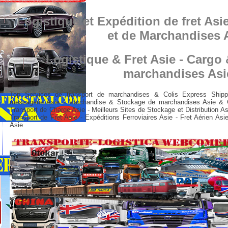
Logistique et Expédition de fret Asie
et de Marchandises 
Logistique & Fret Asie - Cargo 
marchandises Asi
Top Services de transport de marchandises & Colis Express Shippi
messagerie Asie - Marchandise & Stockage de marchandises Asie & Ce
Transport de Charge Asie - Meilleurs Sites de Stockage et Distribution As
Transport de Fret Asie - Expéditions Ferroviaires Asie - Fret Aérien As
Asie